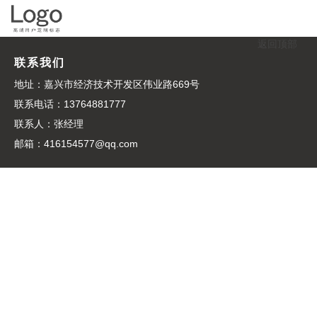
返回顶部
联系我们
地址：嘉兴市经济技术开发区伟业路669号
联系电话：13764881777
联系人：张经理
邮箱：416154577@qq.com